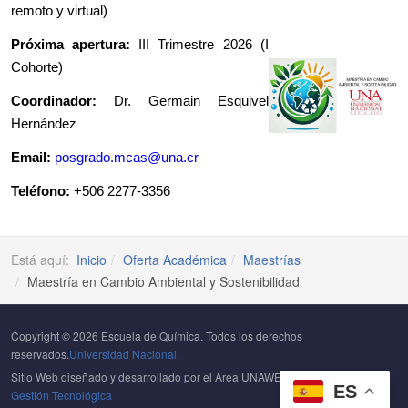
remoto y virtual)
Próxima apertura:
III Trimestre 2026 (I
Cohorte)
Coordinador:
Dr. Germain Esquivel
Hernández
Email:
posgrado.mcas@una.cr
Teléfono:
+506 2277-3356
Está aquí:
Inicio
Oferta Académica
Maestrías
Maestría en Cambio Ambiental y Sostenibilidad
Copyright © 2026 Escuela de Química. Todos los derechos
reservados.
Universidad Nacional.
Sitio Web diseñado y desarrollado por el Área UNAWEB del
Centro de
ES
Gestión Tecnológica